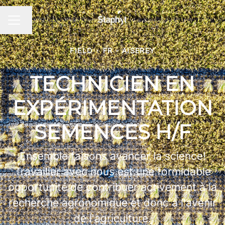
Changer la langue
MENU CARRIÈRE
FIELD
·
FR - AISEREY
TECHNICIEN EN
EXPÉRIMENTATION
SEMENCES H/F
Ensemble faisons avancer la science!
Travailler avec nous est une formidable
opportunité de contribuer activement à la
recherche agronomique et donc à l'avenir
de l'agriculture.