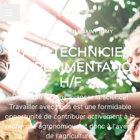
Changer la langue
MENU CARRIÈRE
STAGES
·
FR - SAULT SAINT REMY
STAGE TECHNICIEN
D'EXPERIMENTATIO
H/F
Ensemble faisons avancer la science!
Travailler avec nous est une formidable
opportunité de contribuer activement à la
recherche agronomique et donc à l'avenir
de l'agriculture.