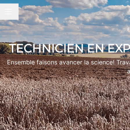
Changer la langue
MENU CARRIÈRE
F
TECHNICIEN EN EX
Ensemble faisons avancer la science! Trav
a