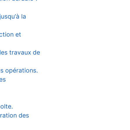
jusqu’à la
ction et
les travaux de
s opérations.
es
olte.
oration des