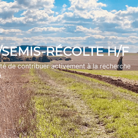
ND
SEMIS-RÉCOLTE H/F
té de contribuer activement à la recherche
e.