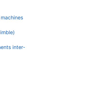
e machines
rimble)
ents inter-