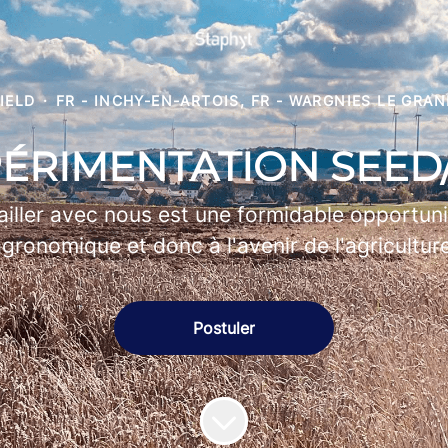
IELD
·
FR - INCHY-EN-ARTOIS, FR - WARGNIES LE GRA
PÉRIMENTATION SEED/
ailler avec nous est une formidable opportuni
gronomique et donc à l'avenir de l'agricultur
Postuler