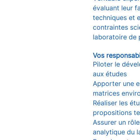
évaluant leur f
techniques et 
contraintes sci
laboratoire de 
Vos responsabi
Piloter le dév
aux études
Apporter une ex
matrices envir
Réaliser les ét
propositions t
Assurer un rôl
analytique du l