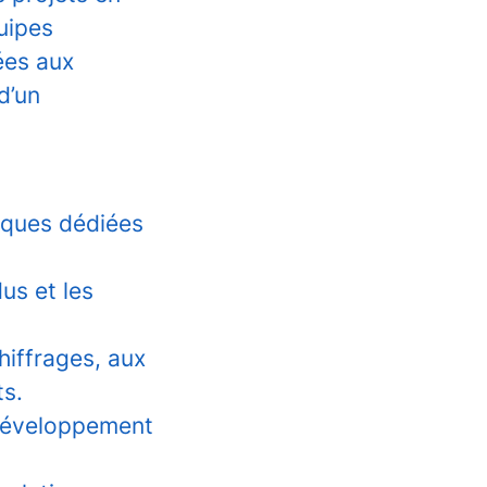
uipes
ées aux
d’un
tiques dédiées
us et les
hiffrages, aux
ts.
 développement