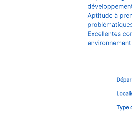
développement
Aptitude à pre
problématiques
Excellentes co
environnement m
Dépar
Locali
Type 