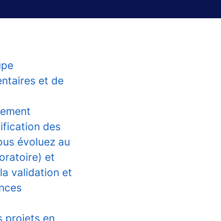
upe
ntaires et de
pement
ification des
ous évoluez au
ratoire) et
a validation et
ences
s projets en