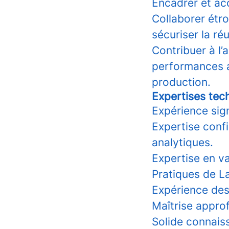
Encadrer et ac
Collaborer étr
sécuriser la ré
Contribuer à l
performances 
production.
Expertises tec
Expérience sign
Expertise conf
analytiques.
Expertise en v
Pratiques de L
Expérience des
Maîtrise appro
Solide connais