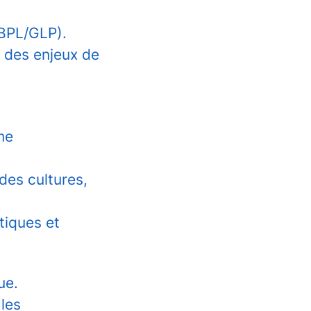
BPL/GLP).
 des enjeux de
me
des cultures,
tiques et
ue.
les