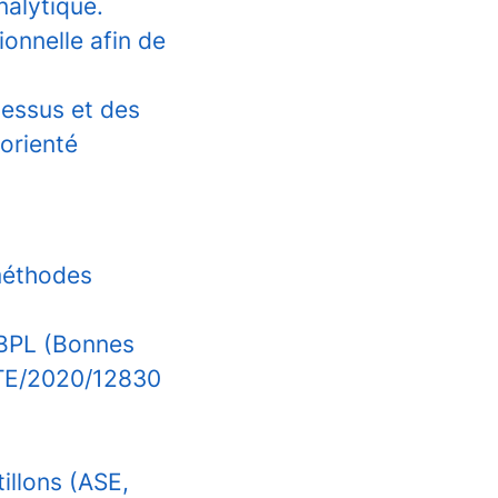
alytique.
onnelle afin de
cessus et des
orienté
méthodes
 BPL (Bonnes
NTE/2020/12830
illons (ASE,